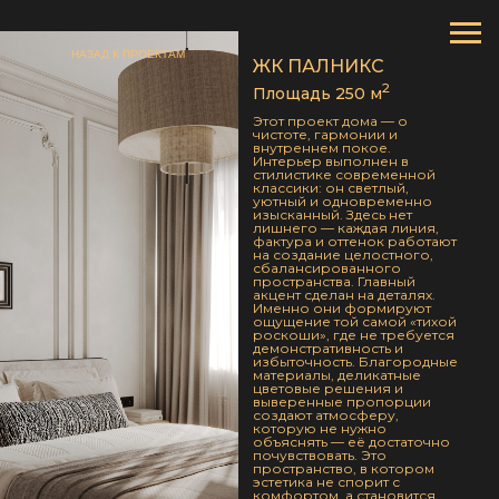
НАЗАД К ПРОЕКТАМ
ЖК ПАЛНИКС
2
Площадь 250 м
Этот проект дома — о
чистоте, гармонии и
внутреннем покое.
Интерьер выполнен в
стилистике современной
классики: он светлый,
уютный и одновременно
изысканный. Здесь нет
лишнего — каждая линия,
фактура и оттенок работают
на создание целостного,
сбалансированного
пространства. Главный
акцент сделан на деталях.
Именно они формируют
ощущение той самой «тихой
роскоши», где не требуется
демонстративность и
избыточность. Благородные
материалы, деликатные
цветовые решения и
выверенные пропорции
создают атмосферу,
которую не нужно
объяснять — её достаточно
почувствовать. Это
пространство, в котором
эстетика не спорит с
комфортом, а становится